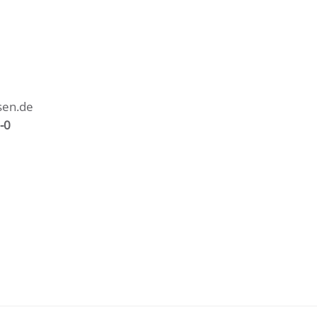
sen.de
-0