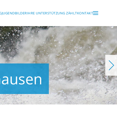
G
JUGEND
BILDER
IHRE UNTERSTÜTZUNG ZÄHLT
KONTAKT
hausen
en
usen
shausen