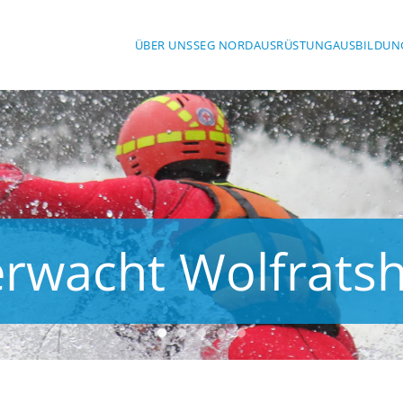
ÜBER UNS
SEG NORD
AUSRÜSTUNG
AUSBILDUN
rwacht Wolfrats
Wasserwacht Wolfratshausen
Wasserwacht Wolfratshausen
Wasserwacht Wolfratshaus
Wasserwacht Wolfratsha
Wasserwacht Wolfrat